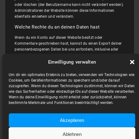
oder löschen (der Benutzername kann nicht verändert werden).
Administratoren der Website können diese Informationen
ebenfalls einsehen und verändern.
Welche Rechte du an deinen Daten hast
Wenn du ein Konto auf dieser Website besitzt oder
Kommentare geschrieben hast, kannst du einen Export deiner
personenbezogenen Daten bei uns anfordern, inklusive aller
Daten, die du uns mitgeteilt hast. Darüber hinaus kannst du
die Löschung aller personenbezogenen Daten, die wir von dir
Einwilligung verwalten
gespeichert haben, anfordern. Dies umfasst nicht die Daten,
die wir aufgrund administrativer, rechtlicher oder
Um dir ein optimales Erlebnis zu bieten, verwenden wir Technologien wie
sicherheitsrelevanter Notwendigkeiten aufbewahren müssen.
Cookies, um Geräteinformationen zu speichern und/oder darauf
zuzugreifen. Wenn du diesen Technologien zustimmst, können wir Daten
Wohin deine Daten gesendet werden
wie das Surfverhalten oder eindeutige IDs auf dieser Website verarbeiten.
Wenn du deine Einwillligung nicht erteilst oder zurückziehst, können
Besucher-Kommentare könnten von einem automatisierten
bestimmte Merkmale und Funktionen beeinträchtigt werden.
Dienst zur Spam-Erkennung untersucht werden.
Akzeptieren
Ablehnen
RKM Network