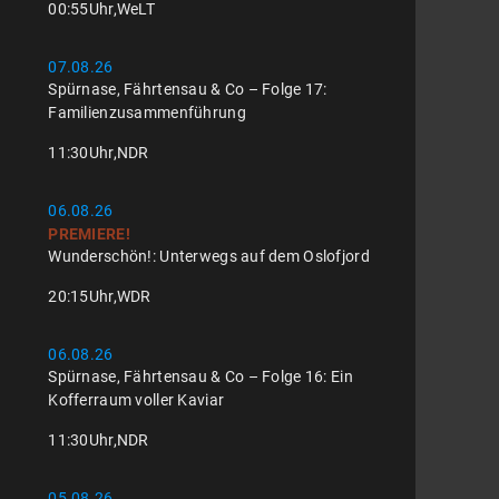
00:55
Uhr,
WeLT
07.08.26
Spürnase, Fährtensau & Co – Folge 17:
Familienzusammenführung
11:30
Uhr,
NDR
06.08.26
PREMIERE!
Wunderschön!: Unterwegs auf dem Oslofjord
20:15
Uhr,
WDR
06.08.26
Spürnase, Fährtensau & Co – Folge 16: Ein
Kofferraum voller Kaviar
11:30
Uhr,
NDR
05.08.26