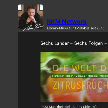
Zum
Inhalt
springen
RKM Network
Library-Musik für TV-Dokus seit 2010
Sechs Länder – Sechs Folgen –
RKM-Musikbeispiel: „Sunny Side Up“: