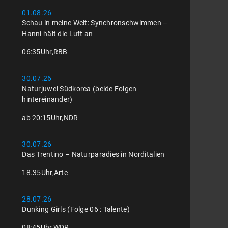
01.08.26
Schau in meine Welt: Synchronschwimmen –
Hanni hält die Luft an
06:35
Uhr,
RBB
30.07.26
Naturjuwel Südkorea (beide Folgen
hintereinander)
ab 20:15
Uhr,
NDR
30.07.26
Das Trentino – Naturparadies in Norditalien
18.35
Uhr,
Arte
28.07.26
Dunking Girls (Folge 06 : Talente)
08:45
Uhr,
WDR