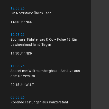
12.08.26
Die Nordstory: Übers Land
14:00
Uhr,
NDR
12.08.26
Spürnase, Fährtensau & Co – Folge 18: Ein
Lawinenhund lernt fliegen
11:30
Uhr,
NDR
11.08.26
Spacetime: Weltraumbergbau – Schätze aus
dem Universum
20:15
Uhr,
WeLT
08.08.26
Rollende Festungen aus Panzerstahl