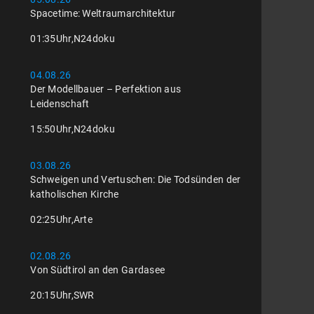
Spacetime: Weltraumarchitektur
01:35
Uhr,
N24doku
04.08.26
Der Modellbauer – Perfektion aus
Leidenschaft
15:50
Uhr,
N24doku
03.08.26
Schweigen und Vertuschen: Die Todsünden der
katholischen Kirche
02:25
Uhr,
Arte
02.08.26
Von Südtirol an den Gardasee
20:15
Uhr,
SWR