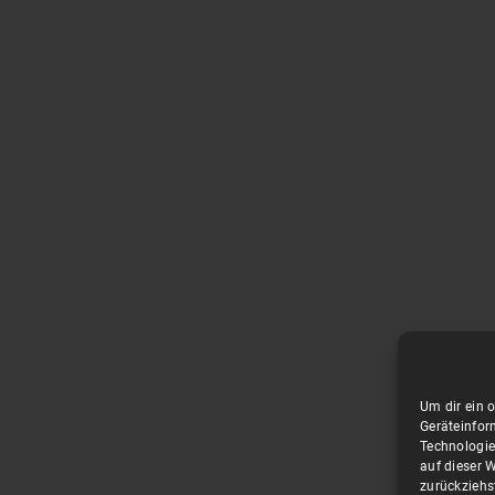
Um dir ein 
Geräteinfor
Technologie
auf dieser W
zurückziehs