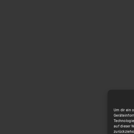
Um dir ein 
Geräteinfor
Technologie
auf dieser W
zurückziehs