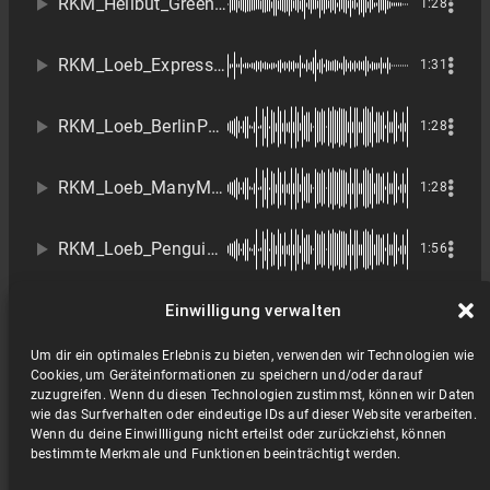
RKM_Heilbut_Green On Red
1:28
RKM_Loeb_ExpressRoad
1:31
RKM_Loeb_BerlinPartyGänger
1:28
RKM_Loeb_ManyMoreDetails
1:28
RKM_Loeb_Penguins on Dope
1:56
RKM_Musolff_The Ostinato
Einwilligung verwalten
1:50
Um dir ein optimales Erlebnis zu bieten, verwenden wir Technologien wie
RKM_Vitus_Beautiful Home
1:03
Cookies, um Geräteinformationen zu speichern und/oder darauf
zuzugreifen. Wenn du diesen Technologien zustimmst, können wir Daten
wie das Surfverhalten oder eindeutige IDs auf dieser Website verarbeiten.
RKM_Vitus_Fat Yearning
1:07
Wenn du deine Einwillligung nicht erteilst oder zurückziehst, können
bestimmte Merkmale und Funktionen beeinträchtigt werden.