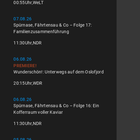
00:55
Uhr,
WeLT
07.08.26
Spürnase, Fährtensau & Co – Folge 17:
Familienzusammenführung
11:30
Uhr,
NDR
06.08.26
PREMIERE!
Wunderschön!: Unterwegs auf dem Oslofjord
20:15
Uhr,
WDR
06.08.26
Spürnase, Fährtensau & Co – Folge 16: Ein
Kofferraum voller Kaviar
11:30
Uhr,
NDR
05.08.26