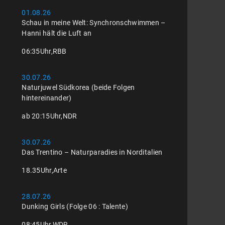
01.08.26
Schau in meine Welt: Synchronschwimmen –
Hanni hält die Luft an
06:35
Uhr,
RBB
30.07.26
Naturjuwel Südkorea (beide Folgen
hintereinander)
ab 20:15
Uhr,
NDR
30.07.26
Das Trentino – Naturparadies in Norditalien
18.35
Uhr,
Arte
28.07.26
Dunking Girls (Folge 06 : Talente)
08:45
Uhr,
WDR