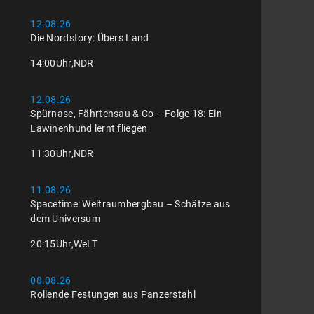
12.08.26
Die Nordstory: Übers Land
14:00
Uhr,
NDR
12.08.26
Spürnase, Fährtensau & Co – Folge 18: Ein
Lawinenhund lernt fliegen
11:30
Uhr,
NDR
11.08.26
Spacetime: Weltraumbergbau – Schätze aus
dem Universum
20:15
Uhr,
WeLT
08.08.26
Rollende Festungen aus Panzerstahl