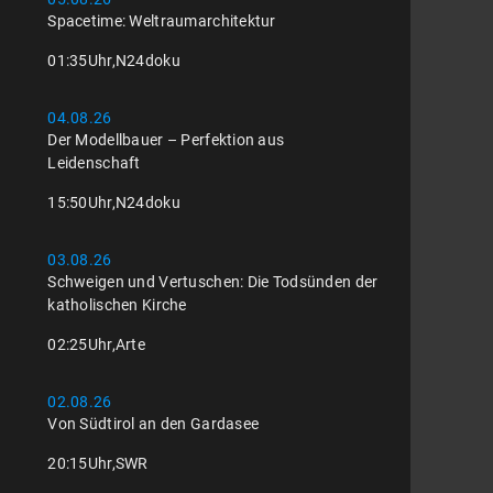
Spacetime: Weltraumarchitektur
01:35
Uhr,
N24doku
04.08.26
Der Modellbauer – Perfektion aus
Leidenschaft
15:50
Uhr,
N24doku
03.08.26
Schweigen und Vertuschen: Die Todsünden der
katholischen Kirche
02:25
Uhr,
Arte
02.08.26
Von Südtirol an den Gardasee
20:15
Uhr,
SWR