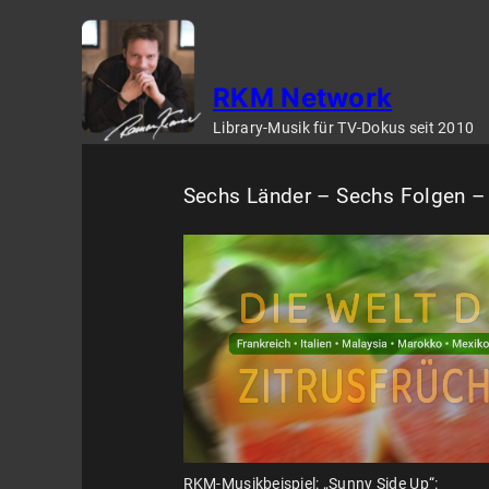
Zum
Inhalt
springen
RKM Network
Library-Musik für TV-Dokus seit 2010
Sechs Länder – Sechs Folgen –
RKM-Musikbeispiel: „Sunny Side Up“: