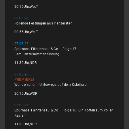
20:15
Uhr,
WeLT
08.08.26
Rollende Festungen aus Panzerstahl
00:55
Uhr,
WeLT
07.08.26
Spürnase, Fährtensau & Co – Folge 17:
Familienzusammenführung
11:30
Uhr,
NDR
06.08.26
PREMIERE!
Wunderschön!: Unterwegs auf dem Oslofjord
20:15
Uhr,
WDR
06.08.26
Spürnase, Fährtensau & Co – Folge 16: Ein Kofferraum voller
Kaviar
11:30
Uhr,
NDR