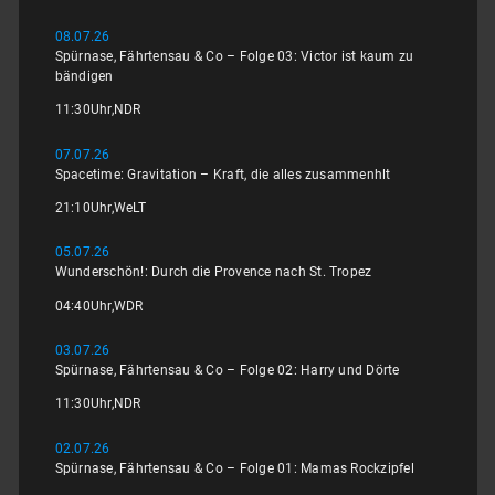
08.07.26
Spürnase, Fährtensau & Co – Folge 03: Victor ist kaum zu
bändigen
11:30
Uhr,
NDR
07.07.26
Spacetime: Gravitation – Kraft, die alles zusammenhlt
21:10
Uhr,
WeLT
05.07.26
Wunderschön!: Durch die Provence nach St. Tropez
04:40
Uhr,
WDR
03.07.26
Spürnase, Fährtensau & Co – Folge 02: Harry und Dörte
11:30
Uhr,
NDR
02.07.26
Spürnase, Fährtensau & Co – Folge 01: Mamas Rockzipfel