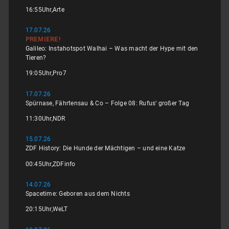
16:55
Uhr,
Arte
17.07.26
PREMIERE!
Galileo: Instahotspot Walhai – Was macht der Hype mit den
Tieren?
19:05
Uhr,
Pro7
17.07.26
Spürnase, Fährtensau & Co – Folge 08: Rufus‘ großer Tag
11:30
Uhr,
NDR
15.07.26
ZDF History: Die Hunde der Mächtigen – und eine Katze
00:45
Uhr,
ZDFinfo
14.07.26
Spacetime: Geboren aus dem Nichts
20:15
Uhr,
WeLT