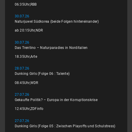
06:35
Uhr,
RBB
30.07.26
Naturjuwel Südkorea (beide Folgen hintereinander)
ab 20:15
Uhr,
NDR
30.07.26
Das Trentino – Naturparadies in Norditalien
18.35
Uhr,
Arte
28.07.26
Dunking Girls (Folge 06 : Talente)
08:45
Uhr,
WDR
27.07.26
Gekaufte Politik? – Europa in der Korruptionskrise
12:45
Uhr,
ZDFinfo
27.07.26
Dunking Girls (Folge 05 : Zwischen Playoffs und Schulstress)