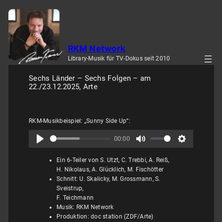
Zum
Inhalt
springen
RKM Network
Library-Musik für TV-Dokus seit 2010
Sechs Länder – Sechs Folgen – am
22./23.12.2025, Arte
RKM-Musikbeispiel: „Sunny Side Up“:
00:00
Ein 6-Teiler von S. Utzt, C. Trebbi, A. Reiß,
H. Nikolaus, A. Glücklich, M. Fischötter
Schnitt: U. Skalicky, M. Grossmann, S.
Sveistrup,
F. Teichmann
Musik: RKM Network
Produktion: doc station (ZDF/Arte)