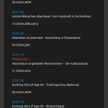
08:45
Uhr,
WDR
26.07.26
Länder-Menschen-Abenteuer: Von Kapstadt in die Kalahari
10:30
Uhr,
ARDalpha
24.07.26
Abenteuer Auswandern: Neuanfang in Neuseeland
00:55
Uhr,
ZDF
23.07.26
PREMIERE!
Warschaus ungeliebtes Wahrzeichen – Der Kulturpalast
21:40
Uhr,
Arte
23.07.26
Dunking Girls (Folge 04 : Trainingscanp Mallorca)
08:45
Uhr,
WDR
22.07.26
Dunking Girls (Folge 03 : Rückschläge)