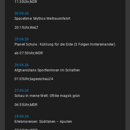
11:30
Uhr,
NDR
30.06.26
Spacetime: Mythos Weltraumfahrt
20:15
Uhr,
WeLT
29.06.26
Planet Schule : Kühlung für die Erde (3 Folgen hintereinander)
ab 07:50
Uhr,
WDR
29.06.26
Afghanistans Sportlerinnen im Schatten
01:05
Uhr,
tagesschau24
27.06.26
Schau in meine Welt: Ottilie mags’s grün
06:55
Uhr,
MDR
24.06.26
Erlebnisreisen: Süditalien – Apulien