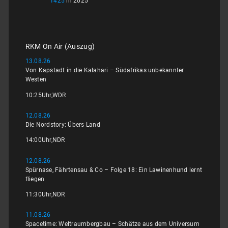
1425
in 2025
RKM On Air (Auszug)
13.08.26
Von Kapstadt in die Kalahari – Südafrikas unbekannter
Westen
10:25
Uhr,
WDR
12.08.26
Die Nordstory: Übers Land
14:00
Uhr,
NDR
12.08.26
Spürnase, Fährtensau & Co – Folge 18: Ein Lawinenhund lernt
fliegen
11:30
Uhr,
NDR
11.08.26
Spacetime: Weltraumbergbau – Schätze aus dem Universum