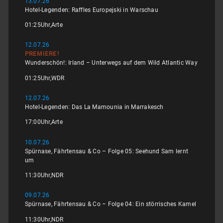
13.07.26
Hotel-Legenden: Raffles Europejski in Warschau
01:25
Uhr,
Arte
12.07.26
PREMIERE!
Wunderschön!: Irland – Unterwegs auf dem Wild Atlantic Way
01:25
Uhr,
WDR
12.07.26
Hotel-Legenden: Das La Mamounia in Marrakesch
17:00
Uhr,
Arte
10.07.26
Spürnase, Fährtensau & Co – Folge 05: Seehund Sam lernt
um
11:30
Uhr,
NDR
09.07.26
Spürnase, Fährtensau & Co – Folge 04: Ein störrisches Kamel
11:30
Uhr,
NDR